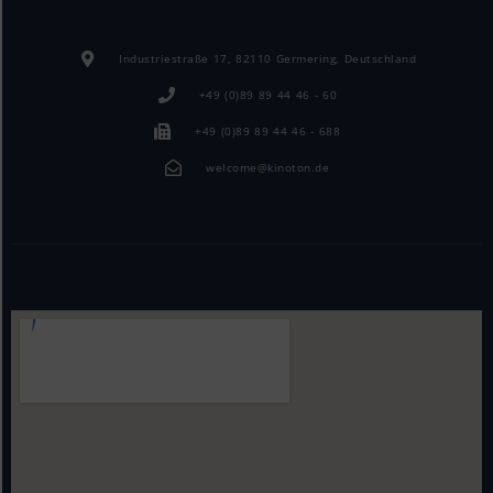
Industriestraße 17, 82110 Germering, Deutschland
+49 (0)89 89 44 46 - 60
+49 (0)89 89 44 46 - 688
welcome@kinoton.de